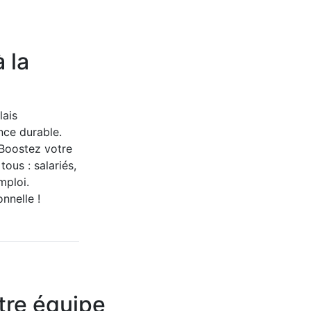
 la
lais
nce durable.
 Boostez votre
ous : salariés,
mploi.
nnelle !
tre équipe