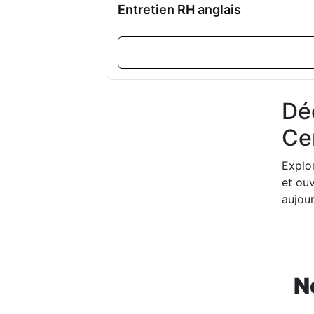
Entretien RH anglais
Dé
Cer
Explo
et ouv
aujour
N