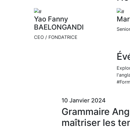
Yao Fanny
Mar
BAELONGANDI
Senio
CEO / FONDATRICE
Év
Explo
l'ang
#Form
10 Janvier 2024
Grammaire Angl
maîtriser les t