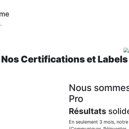
rme
.
Nos Certifications et Labels
Nous sommes 
Pro
Résultats
solid
En seulement 3 mois, notr
(Communiquer, Réinventer, É