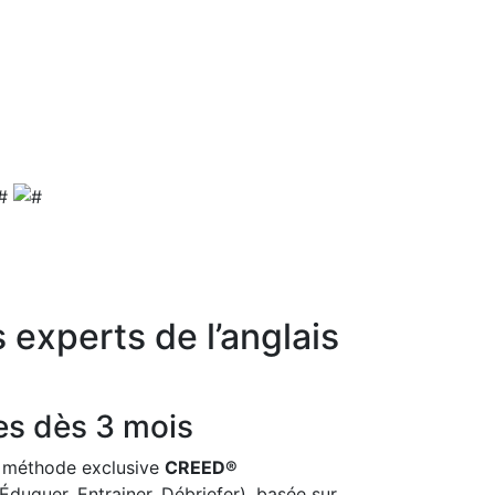
experts de l’anglais
es dès 3 mois
e méthode exclusive
CREED®
duquer, Entrainer, Débriefer), basée sur